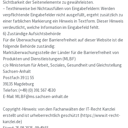
Sichtbarkeit der Seitenelemente zu gewährleisten.
– Texthinweise bei Nichtausfüllen von Eingabefeldern: Werden
verpflichtende Eingabefelder nicht ausgefüllt, ergeht zusätzlich zu
einer farblichen Markierung ein Hinweis in Textform. Dieser Hinweis
verdeutlicht, welche Information im Eingabefeld fehlt.
6) Zuständige Aufsichtsbehörde
Für die Überwachung der Barrierefreiheit auf dieser Website ist die
folgende Behörde zuständig:
Marktüberwachungsstelle der Länder für die Barrierefreiheit von
Produkten und Dienstleistungen (MLBF)
c/o Ministerium für Arbeit, Soziales, Gesundheit und Gleichstellung
Sachsen-Anhalt
Postfach 39 11 55
39135 Magdeburg
Telefon: (+49) (0) 391 567 4530
E-​Mail: MLBF@ms.sachsen-​anhalt.de
Copyright-Hinweis: von den Fachanwälten der IT-Recht Kanzlei
erstellt und ist urheberrechtlich geschützt (https://www.it-recht-
kanzlei.de)
Stand: 25.08.2025, 09:49:55